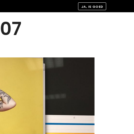
JA, IS GOED
07