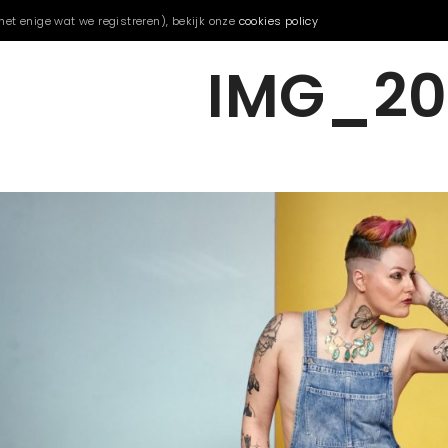
het enige wat we registreren), bekijk onze
cookies policy
IMG_20