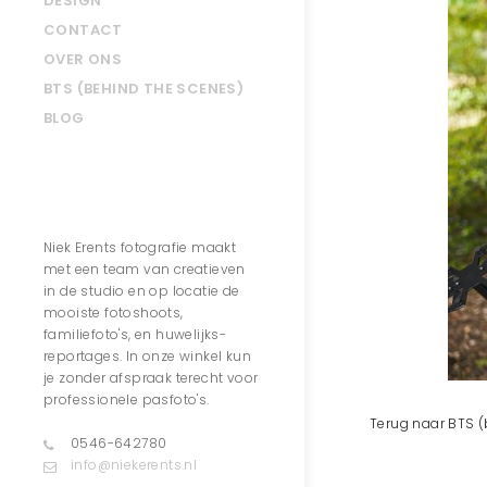
DESIGN
CONTACT
OVER ONS
BTS (BEHIND THE SCENES)
BLOG
Contact
Niek Erents fotografie maakt
met een team van creatieven
in de studio en op locatie de
mooiste fotoshoots,
familiefoto's, en huwelijks-
reportages. In onze winkel kun
je zonder afspraak terecht voor
professionele pasfoto's.
Terug naar BTS (
0546-642780
info@niekerents.nl