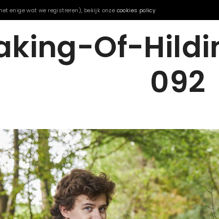
het enige wat we registreren), bekijk onze
cookies policy
king-Of-Hild
092