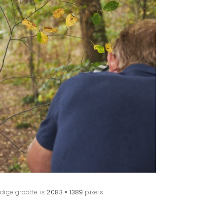
edige grootte is
2083 × 1389
pixels