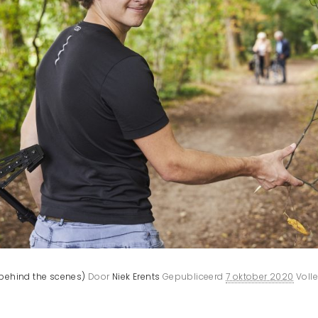
behind the scenes)
Door
Niek Erents
Gepubliceerd
7 oktober 2020
Voll