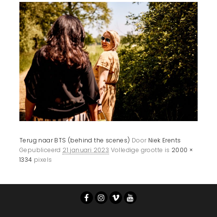
Terug naar BTS (behind the scenes)
Door
Niek Erents
Gepubliceerd
21 januari 2023
Volledige grootte is
2000 ×
1334
pixels