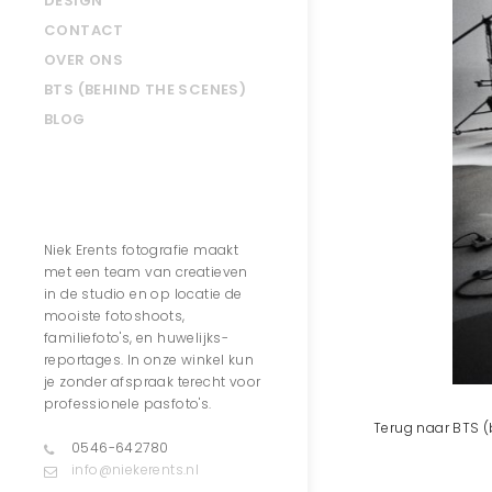
DESIGN
CONTACT
OVER ONS
BTS (BEHIND THE SCENES)
BLOG
Contact
Niek Erents fotografie maakt
met een team van creatieven
in de studio en op locatie de
mooiste fotoshoots,
familiefoto's, en huwelijks-
reportages. In onze winkel kun
je zonder afspraak terecht voor
professionele pasfoto's.
Terug naar BTS (
0546-642780
info@niekerents.nl