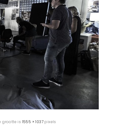
e grootte is
1555 × 1037
pixels