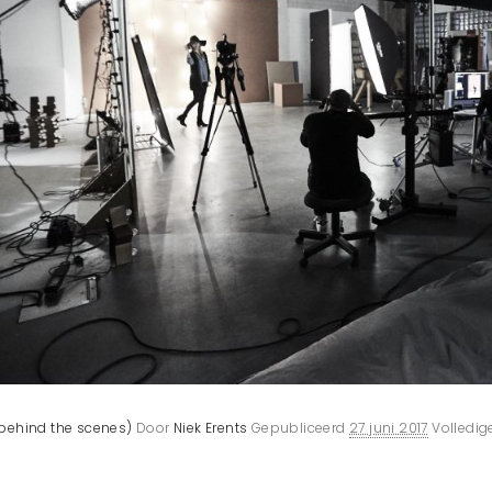
behind the scenes)
Door
Niek Erents
Gepubliceerd
27 juni 2017
Volledig