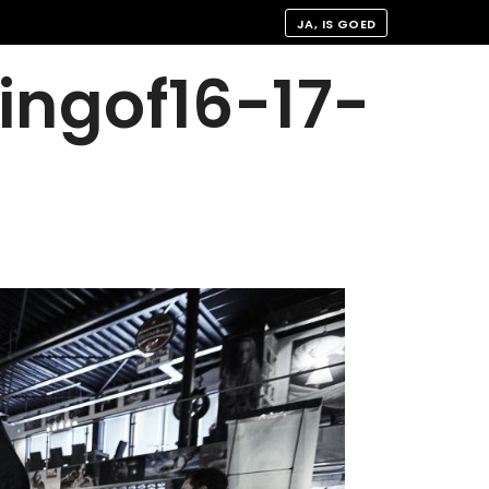
JA, IS GOED
ingof16-17-