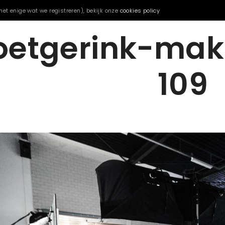
het enige wat we registreren), bekijk onze
cookies policy
oetgerink-mak
109