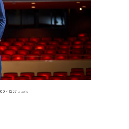
900 × 1267
pixels