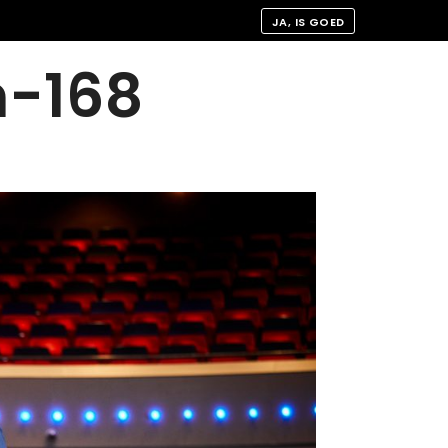
JA, IS GOED
n-168