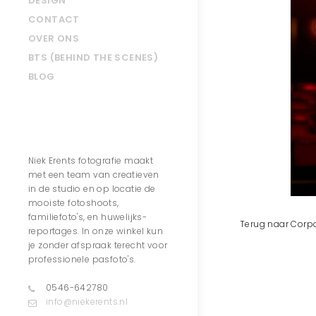
DESIGN
CONTACT
OVER ONS
BTS (BEHIND THE SCENES)
BLOG
Contact
Niek Erents fotografie maakt
met een team van creatieven
in de studio en op locatie de
mooiste fotoshoots,
familiefoto's, en huwelijks-
Terug naar Corp
reportages. In onze winkel kun
je zonder afspraak terecht voor
professionele pasfoto's.
0546-642780
info@niekerents.nl