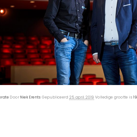
orate
Door
Niek Erents
Gepubliceerd
25 april 2019
Volledige grootte is
1