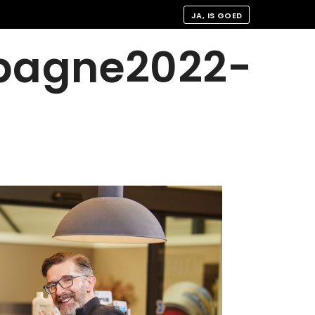
JA, IS GOED
pagne2022-