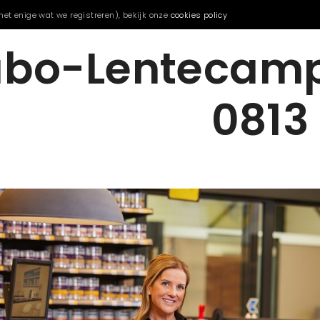
het enige wat we registreren), bekijk onze
cookies policy
bo-Lentecam
0813