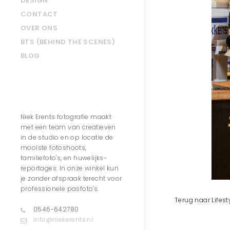
DESIGN
CONTACT
OVER ONS
BTS (BEHIND THE SCENES)
BLOG
Contact
Niek Erents fotografie maakt
met een team van creatieven
in de studio en op locatie de
mooiste fotoshoots,
familiefoto's, en huwelijks-
reportages. In onze winkel kun
je zonder afspraak terecht voor
professionele pasfoto's.
Terug naar Lifest
0546-642780
info@niekerents.nl