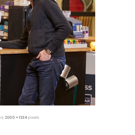
 is
2000 × 1334
pixels