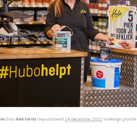
yle
Door
Niek Erents
Gepubliceerd
24 december 2022
Volledige grootte