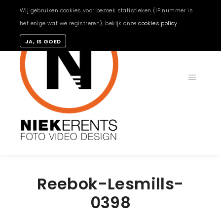
Wij gebruiken cookies voor bezoek statistieken (IP nummer is
het enige wat we registreren), bekijk onze
cookies policy
JA, IS GOED
Hoofdm
Reebok-Lesmills-
0398