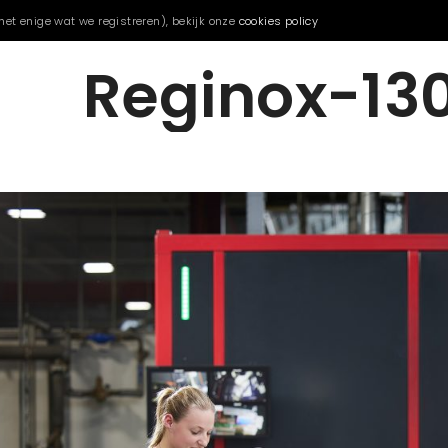
het enige wat we registreren), bekijk onze
cookies policy
Reginox-13