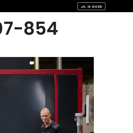
JA, IS GOED
07-854