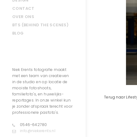
DESIGN
CONTACT
OVER ONS
BTS (BEHIND THE SCENES)
BLOG
Contact
Niek Erents fotografie maakt
met een team van creatieven
in de studio en op locatie de
mooiste fotoshoots,
familiefoto's, en huwelijks-
Terug naar Lifest
reportages. In onze winkel kun
je zonder afspraak terecht voor
professionele pasfoto's.
0546-642780
info@niekerents.nl