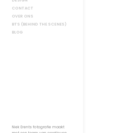
DESIGN
CONTACT
OVER ONS
BTS (BEHIND THE SCENES)
BLOG
Contact
Niek Erents fotografie maakt
met een team van creatieven