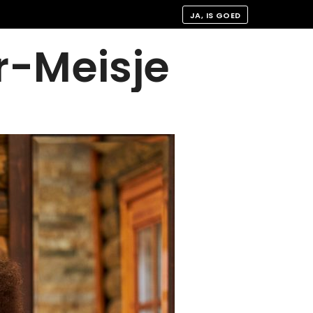
JA, IS GOED
r-Meisje