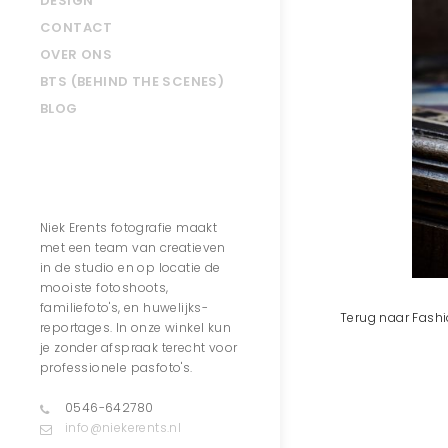
DESIGN
CONTACT
OVER ONS
BTS (BEHIND THE SCENES)
BLOG
Contact
Niek Erents fotografie maakt
met een team van creatieven
in de studio en op locatie de
mooiste fotoshoots,
familiefoto's, en huwelijks-
Terug naar Fash
reportages. In onze winkel kun
je zonder afspraak terecht voor
professionele pasfoto's.
0546-642780
info@niekerents.nl