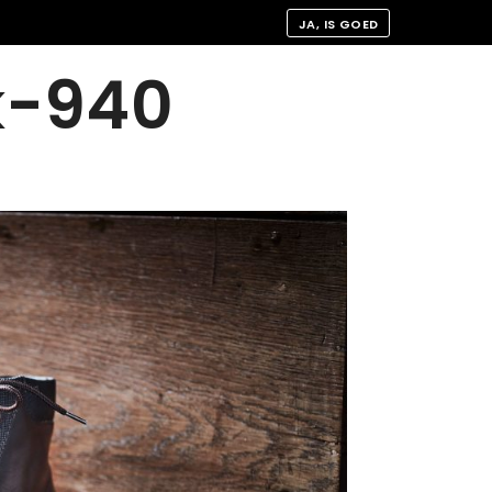
JA, IS GOED
k-940