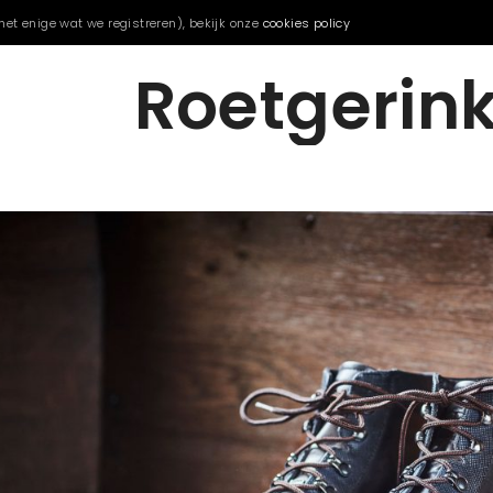
het enige wat we registreren), bekijk onze
cookies policy
Roetgerin