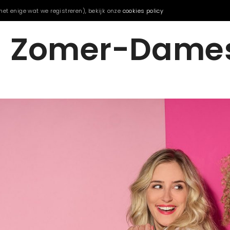
het enige wat we registreren), bekijk onze
cookies policy
Zomer-Dame