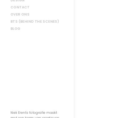
DESIGN
CONTACT
OVER ONS
BTS (BEHIND THE SCENES)
BLOG
Contact
Niek Erents fotografie maakt
met een team van creatieven