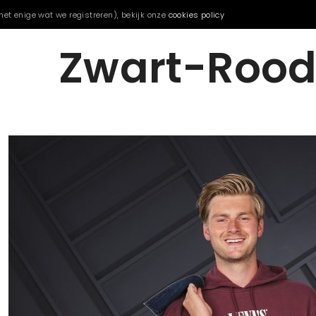
het enige wat we registreren), bekijk onze
cookies policy
Zwart-Rood