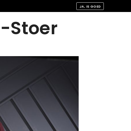
JA, IS GOED
-Stoer