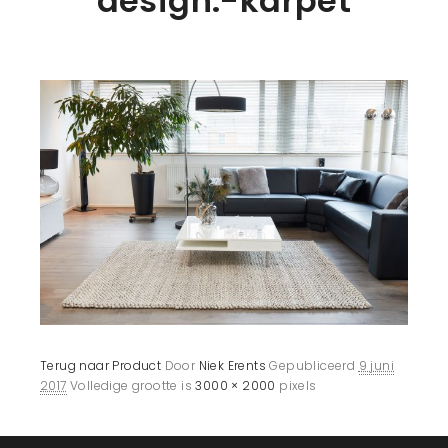
design.-karpet
Terug naar Product
Door
Niek Erents
Gepubliceerd
9 juni
2017
Volledige grootte is
3000 × 2000
pixels