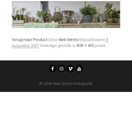
Terug naar Product
Door
Niek Erents
Gepubliceerd
4
augustus 2017
Volledige grootte is
1681 × 415
pixels
© 2018 Niek Erents Fotografie