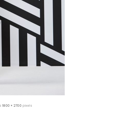
is
1800 × 2700
pixels