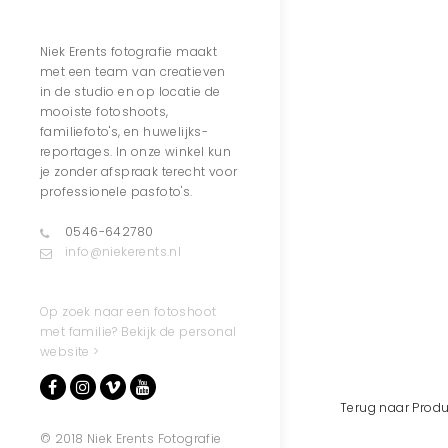
Contact
Niek Erents fotografie maakt
met een team van creatieven
in de studio en op locatie de
mooiste fotoshoots,
familiefoto's, en huwelijks-
reportages. In onze winkel kun
je zonder afspraak terecht voor
professionele pasfoto's.
0546-642780
info@niekerents.nl
Op zoek naar een fotoshoot
met familie? Bekijk de personal
website >
Terug naar Produ
© 2018 Niek Erents Fotografie