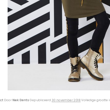
ct
Door
Niek Erents
Gepubliceerd
30 november 2018
Volledige grootte 