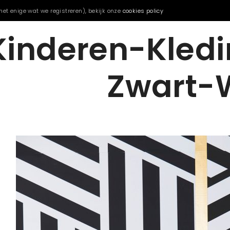
het enige wat we registreren), bekijk onze
cookies policy
Kinderen-Kled
Zwart-