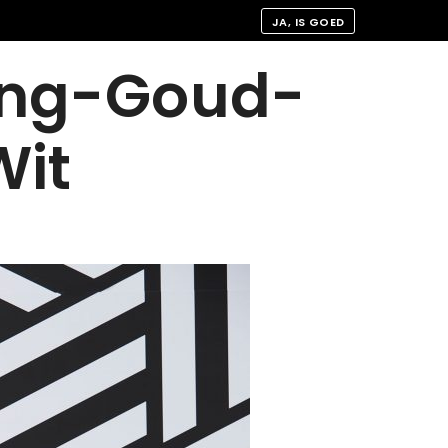
JA, IS GOED
ing-Goud-
Wit