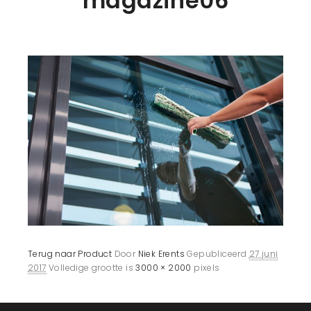
magazine06
Terug naar Product
Door
Niek Erents
Gepubliceerd
27 juni
2017
Volledige grootte is
3000 × 2000
pixels