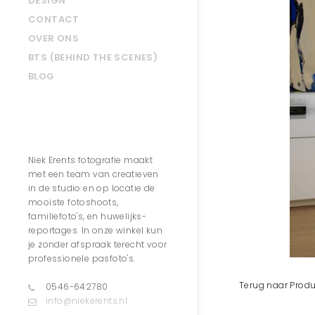
DESIGN
CONTACT
OVER ONS
BTS (BEHIND THE SCENES)
BLOG
Contact
Niek Erents fotografie maakt
met een team van creatieven
in de studio en op locatie de
mooiste fotoshoots,
familiefoto's, en huwelijks-
reportages. In onze winkel kun
je zonder afspraak terecht voor
professionele pasfoto's.
Terug naar Produ
0546-642780
info@niekerents.nl