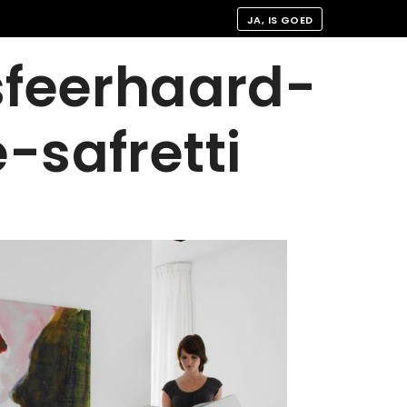
JA, IS GOED
sfeerhaard-
-safretti