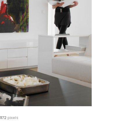
1172
pixels