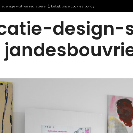
het enige wat we registreren), bekijk onze
cookies policy
catie-design-
jandesbouvrie