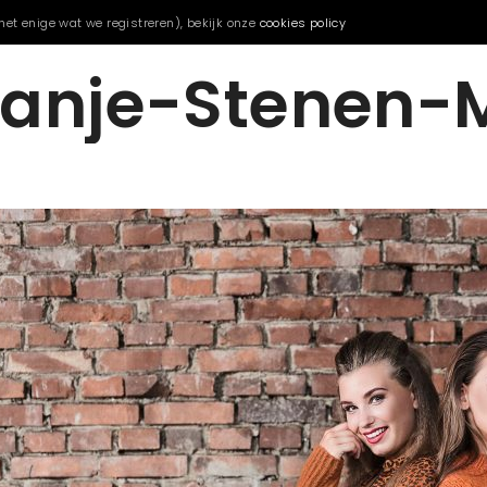
het enige wat we registreren), bekijk onze
cookies policy
ranje-Stenen-