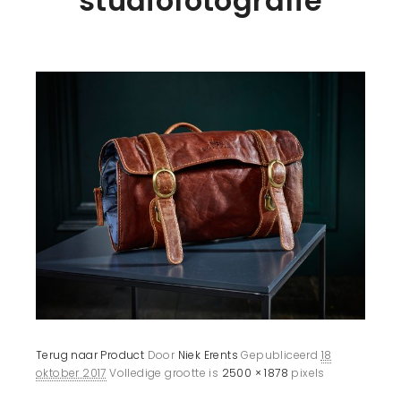
studiofotografie
Terug naar Product
Door
Niek Erents
Gepubliceerd
18
oktober 2017
Volledige grootte is
2500 × 1878
pixels