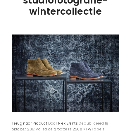
studiofotografie-
wintercollectie
Terug naar Product
Door
Niek Erents
Gepubliceerd
18
oktober 2017
Volledige grootte is
2500 × 1791
pixels