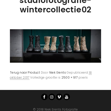
studiofotografie-
wintercollectie02
Terug naar Product
Door
Niek Erents
Gepubliceerd
18
oktober 2017
Volledige grootte is
2500 × 917
pixels
© 2018 Niek Erents Fotografie