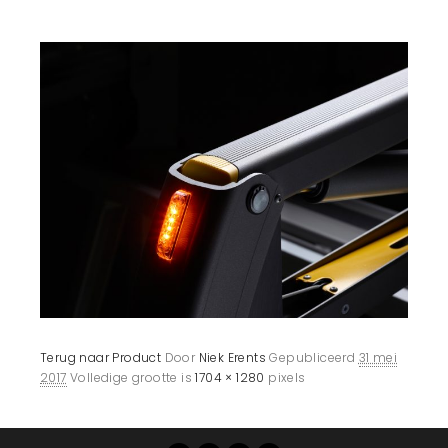
Terug naar Product
Door
Niek Erents
Gepubliceerd
31 mei
2017
Volledige grootte is
1704 × 1280
pixels