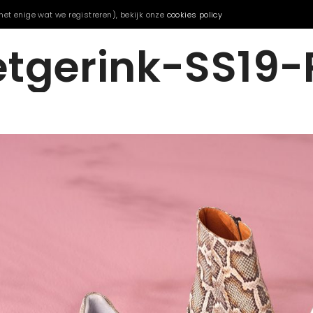
het enige wat we registreren), bekijk onze
cookies policy
etgerink-SS19