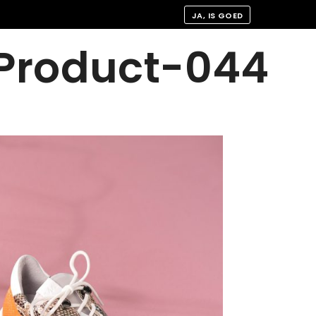
JA, IS GOED
-Product-044