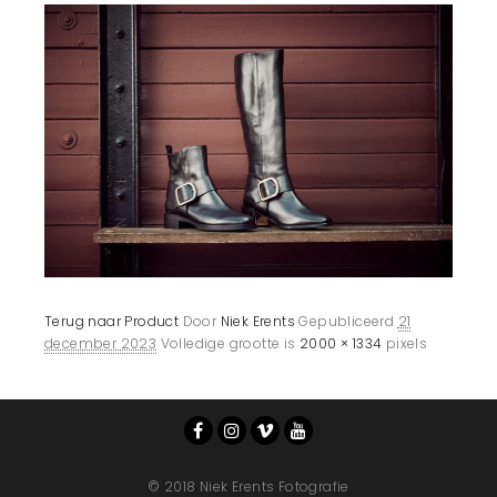
Terug naar Product
Door
Niek Erents
Gepubliceerd
21
december 2023
Volledige grootte is
2000 × 1334
pixels
© 2018 Niek Erents Fotografie