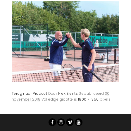
Terug naar Product
Door
Niek Erents
Gepubliceerd
30
november 2018
Volledige grootte is
1800 × 1350
pixels