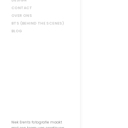
DESIGN
CONTACT
OVER ONS
BTS (BEHIND THE SCENES)
BLOG
Contact
Niek Erents fotografie maakt
met een team van creatieven