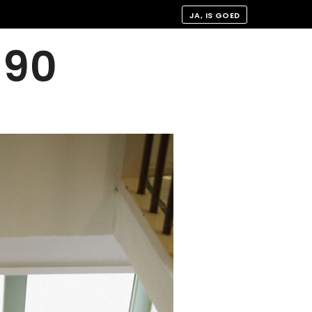
JA, IS GOED
190