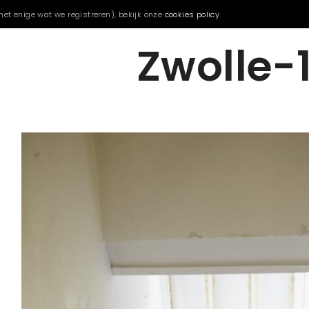
het enige wat we registreren), bekijk onze
cookies policy
Zwolle-