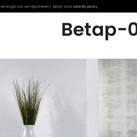
het enige wat we registreren), bekijk onze
cookies policy
Betap-