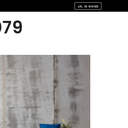
JA, IS GOED
079