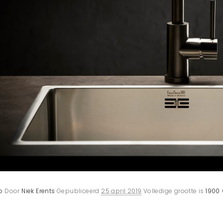
o
Door
Niek Erents
Gepubliceerd
25 april 2019
Volledige grootte is
1900 