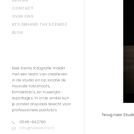
DESIGN
CONTACT
OVER ONS
BTS (BEHIND THE SCENES)
BLOG
Contact
Niek Erents fotografie maakt
met een team van creatieven
in de studio en op locatie de
mooiste fotoshoots,
familiefoto's, en huwelijks-
reportages. In onze winkel kun
je zonder afspraak terecht voor
professionele pasfoto's.
Terug naar Studi
0546-642780
info@niekerents.nl