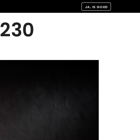
JA, IS GOED
-230