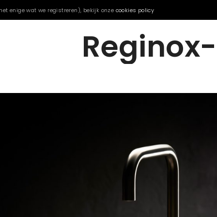
het enige wat we registreren), bekijk onze
cookies policy
Reginox