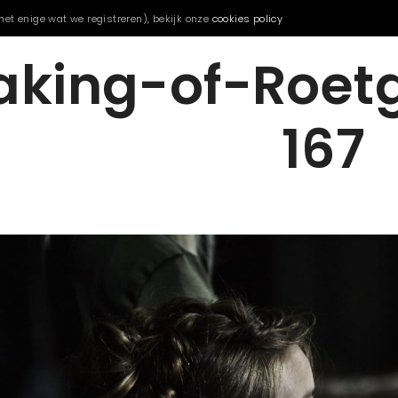
het enige wat we registreren), bekijk onze
cookies policy
king-of-Roet
167