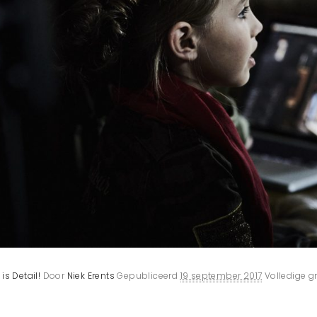
is Detail!
Door
Niek Erents
Gepubliceerd
19 september 2017
Volledige g