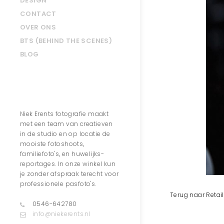
DESIGN
CONTACT
OVER ONS
BTS (BEHIND THE SCENES)
BLOG
Contact
Niek Erents fotografie maakt
met een team van creatieven
in de studio en op locatie de
mooiste fotoshoots,
familiefoto's, en huwelijks-
reportages. In onze winkel kun
je zonder afspraak terecht voor
professionele pasfoto's.
Terug naar Retail 
0546-642780
info@niekerents.nl