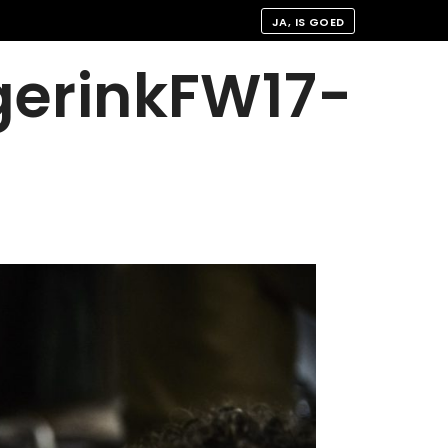
JA, IS GOED
gerinkFW17-