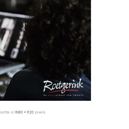
rootte is
1680 × 1120
pixels